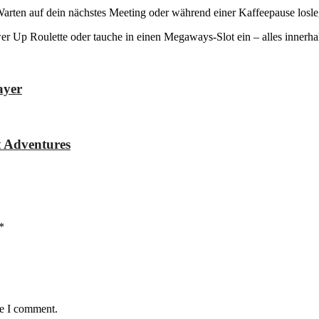
rten auf dein nächstes Meeting oder während einer Kaffeepause loslege
wer Up Roulette oder tauche in einen Megaways‑Slot ein – alles inner
ayer
t Adventures
*
me I comment.