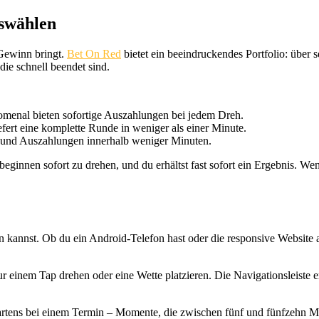
uswählen
 Gewinn bringt.
Bet On Red
bietet ein beeindruckendes Portfolio: über s
die schnell beendet sind.
menal bieten sofortige Auszahlungen bei jedem Dreh.
ert eine komplette Runde in weniger als einer Minute.
 und Auszahlungen innerhalb weniger Minuten.
eginnen sofort zu drehen, und du erhältst fast sofort ein Ergebnis. Wen
igen kannst. Ob du ein Android‑Telefon hast oder die responsive Website
nur einem Tap drehen oder eine Wette platzieren. Die Navigationsleiste 
artens bei einem Termin – Momente, die zwischen fünf und fünfzehn Mi