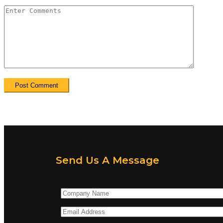
Send Us A Message