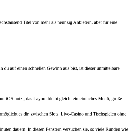
echstausend Titel von mehr als neunzig Anbietern, aber für eine
n du auf einen schnellen Gewinn aus bist, ist dieser unmittelbare
 auf iOS nutzt, das Layout bleibt gleich: ein einfaches Menü, große
ermöglicht es dir, zwischen Slots, Live‑Casino und Tischspielen ohne
nuten dauern. In diesen Fenstern versuchen sie, so viele Runden wie