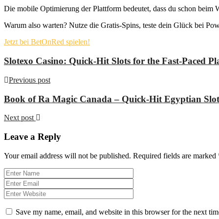
Die mobile Optimierung der Plattform bedeutet, dass du schon beim Wa
Warum also warten? Nutze die Gratis‑Spins, teste dein Glück bei Po
Jetzt bei BetOnRed spielen!
Slotexo Casino: Quick‑Hit Slots for the Fast‑Paced Pl
Previous post
Book of Ra Magic Canada – Quick‑Hit Egyptian Slo
Next post
Leave a Reply
Your email address will not be published.
Required fields are marked
Save my name, email, and website in this browser for the next ti