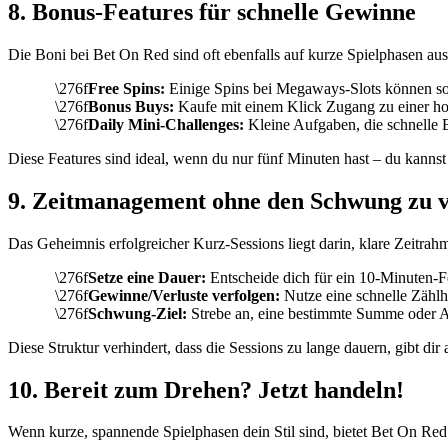
8. Bonus‑Features für schnelle Gewinne
Die Boni bei Bet On Red sind oft ebenfalls auf kurze Spielphasen aus
Free Spins:
Einige Spins bei Megaways‑Slots können so
Bonus Buys:
Kaufe mit einem Klick Zugang zu einer hoc
Daily Mini‑Challenges:
Kleine Aufgaben, die schnelle 
Diese Features sind ideal, wenn du nur fünf Minuten hast – du kanns
9. Zeitmanagement ohne den Schwung zu v
Das Geheimnis erfolgreicher Kurz‑Sessions liegt darin, klare Zeitra
Setze eine Dauer:
Entscheide dich für ein 10‑Minuten-F
Gewinne/Verluste verfolgen:
Nutze eine schnelle Zählhi
Schwung‑Ziel:
Strebe an, eine bestimmte Summe oder A
Diese Struktur verhindert, dass die Sessions zu lange dauern, gibt di
10. Bereit zum Drehen? Jetzt handeln!
Wenn kurze, spannende Spielphasen dein Stil sind, bietet Bet On Red