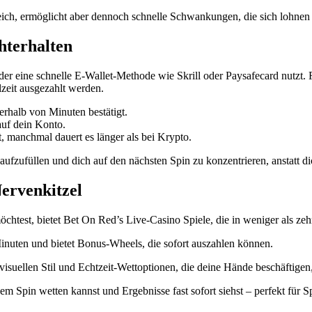
eich, ermöglicht aber dennoch schnelle Schwankungen, die sich lohnen
hterhalten
r eine schnelle E‑Wallet‑Methode wie Skrill oder Paysafecard nutzt. Fü
lzeit ausgezahlt werden.
alb von Minuten bestätigt.
auf dein Konto.
t, manchmal dauert es länger als bei Krypto.
 aufzufüllen und dich auf den nächsten Spin zu konzentrieren, anstatt d
Nervenkitzel
öchtest, bietet Bet On Red’s Live‑Casino Spiele, die in weniger als ze
Minuten und bietet Bonus‑Wheels, die sofort auszahlen können.
isuellen Stil und Echtzeit‑Wettoptionen, die deine Hände beschäftigen
jedem Spin wetten kannst und Ergebnisse fast sofort siehst – perfekt für 