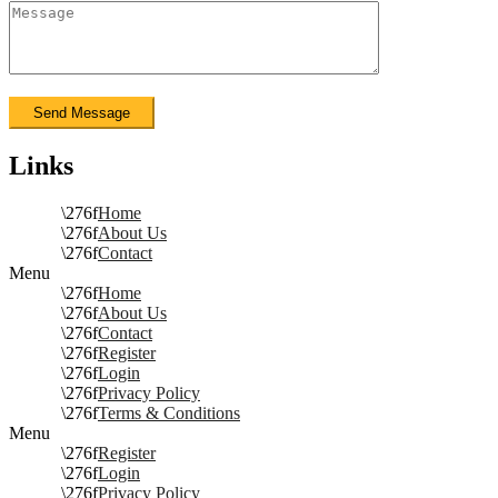
Links
Home
About Us
Contact
Menu
Home
About Us
Contact
Register
Login
Privacy Policy
Terms & Conditions
Menu
Register
Login
Privacy Policy