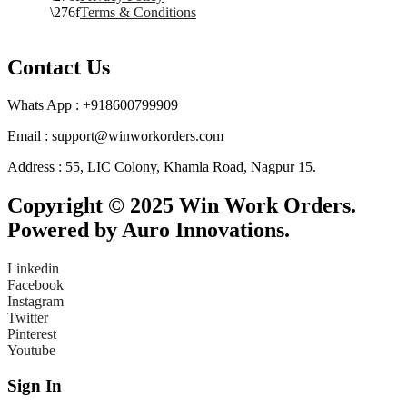
Terms & Conditions
Contact Us
Whats App : +918600799909
Email : support@winworkorders.com
Address : 55, LIC Colony, Khamla Road, Nagpur 15.
Copyright © 2025 Win Work Orders.
Powered by Auro Innovations.
Linkedin
Facebook
Instagram
Twitter
Pinterest
Youtube
Sign In