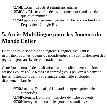
Bitcoin – dépôts et retraits instantanés
Visa/Mastercard – délais de traitement standards de
quelques minutes
Apple Pay – paiement en un toucher sur Android via
l’équivalent Google Pay
5. Accès Multilingue pour les Joueurs du
Monde Entier
Le casino est disponible en vingt‑trois langues, facilitant la
navigation pour les joueurs du monde entier et la compréhension des
règles de jeu sans barrière de traduction.
Cette fonctionnalité de localisation est particulièrement utile lors de
sessions courtes où le temps est compté ; vous pouvez rapidement
lire les instructions dans votre langue maternelle et plonger
directement dans le jeu.
Anglais, Français, Allemand – langues principales
supportées
Polonais, Hongrois – marchés de niche couverts
Norvégien – accueil des joueurs scandinaves