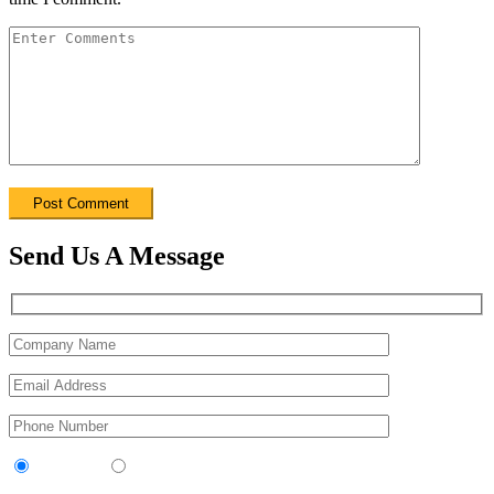
Send Us A Message
Contractor
Sub-Contractor