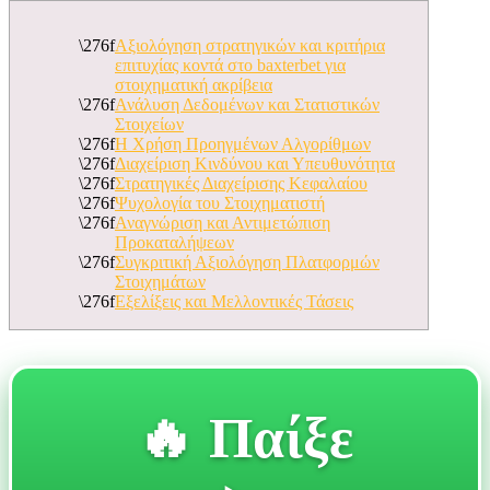
Αξιολόγηση στρατηγικών και κριτήρια
επιτυχίας κοντά στο baxterbet για
στοιχηματική ακρίβεια
Ανάλυση Δεδομένων και Στατιστικών
Στοιχείων
Η Χρήση Προηγμένων Αλγορίθμων
Διαχείριση Κινδύνου και Υπευθυνότητα
Στρατηγικές Διαχείρισης Κεφαλαίου
Ψυχολογία του Στοιχηματιστή
Αναγνώριση και Αντιμετώπιση
Προκαταλήψεων
Συγκριτική Αξιολόγηση Πλατφορμών
Στοιχημάτων
Εξελίξεις και Μελλοντικές Τάσεις
🔥 Παίξε