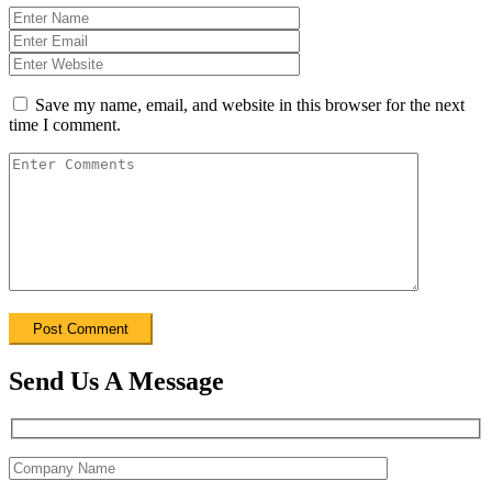
Save my name, email, and website in this browser for the next
time I comment.
Send Us A Message