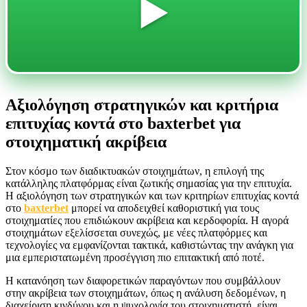
▶️
Αξιολόγηση στρατηγικών και κριτήρια
επιτυχίας κοντά στο baxterbet για
στοιχηματική ακρίβεια
Στον κόσμο των διαδικτυακών στοιχημάτων, η επιλογή της
κατάλληλης πλατφόρμας είναι ζωτικής σημασίας για την επιτυχία.
Η αξιολόγηση των στρατηγικών και των κριτηρίων επιτυχίας κοντά
στο
baxterbet
μπορεί να αποδειχθεί καθοριστική για τους
στοιχηματίες που επιδιώκουν ακρίβεια και κερδοφορία. Η αγορά
στοιχημάτων εξελίσσεται συνεχώς, με νέες πλατφόρμες και
τεχνολογίες να εμφανίζονται τακτικά, καθιστώντας την ανάγκη για
μια εμπεριστατωμένη προσέγγιση πιο επιτακτική από ποτέ.
Η κατανόηση των διαφορετικών παραγόντων που συμβάλλουν
στην ακρίβεια των στοιχημάτων, όπως η ανάλυση δεδομένων, η
διαχείριση κινδύνου και η ψυχολογία του στοιχηματιστή, είναι