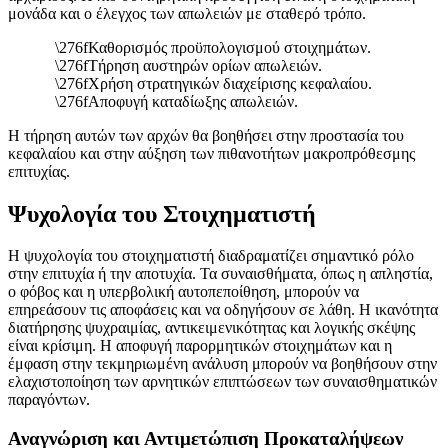
μονάδα και ο έλεγχος των απωλειών με σταθερό τρόπο.
Καθορισμός προϋπολογισμού στοιχημάτων.
Τήρηση αυστηρών ορίων απωλειών.
Χρήση στρατηγικών διαχείρισης κεφαλαίου.
Αποφυγή καταδίωξης απωλειών.
Η τήρηση αυτών των αρχών θα βοηθήσει στην προστασία του
κεφαλαίου και στην αύξηση των πιθανοτήτων μακροπρόθεσμης
επιτυχίας.
Ψυχολογία του Στοιχηματιστή
Η ψυχολογία του στοιχηματιστή διαδραματίζει σημαντικό ρόλο
στην επιτυχία ή την αποτυχία. Τα συναισθήματα, όπως η απληστία,
ο φόβος και η υπερβολική αυτοπεποίθηση, μπορούν να
επηρεάσουν τις αποφάσεις και να οδηγήσουν σε λάθη. Η ικανότητα
διατήρησης ψυχραιμίας, αντικειμενικότητας και λογικής σκέψης
είναι κρίσιμη. Η αποφυγή παρορμητικών στοιχημάτων και η
έμφαση στην τεκμηριωμένη ανάλυση μπορούν να βοηθήσουν στην
ελαχιστοποίηση των αρνητικών επιπτώσεων των συναισθηματικών
παραγόντων.
Αναγνώριση και Αντιμετώπιση Προκαταλήψεων