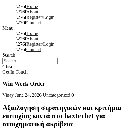
Home
About
Register/Login
Contact
Menu
Home
About
Register/Login
Contact
Search
Close
Get In Touch
Win Work Order
Vinay
June 24, 2026
Uncategorized
0
Αξιολόγηση στρατηγικών και κριτήρια
επιτυχίας κοντά στο baxterbet για
στοιχηματική ακρίβεια