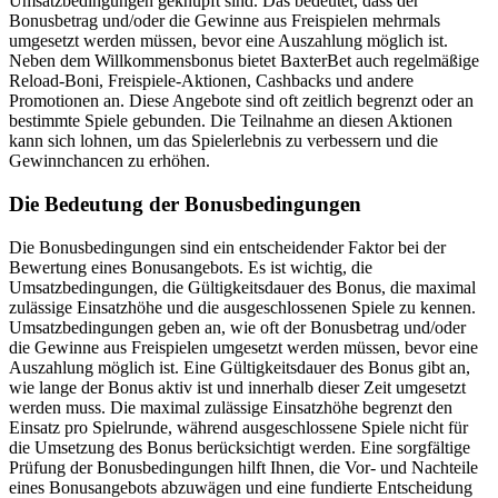
Umsatzbedingungen geknüpft sind. Das bedeutet, dass der
Bonusbetrag und/oder die Gewinne aus Freispielen mehrmals
umgesetzt werden müssen, bevor eine Auszahlung möglich ist.
Neben dem Willkommensbonus bietet BaxterBet auch regelmäßige
Reload-Boni, Freispiele-Aktionen, Cashbacks und andere
Promotionen an. Diese Angebote sind oft zeitlich begrenzt oder an
bestimmte Spiele gebunden. Die Teilnahme an diesen Aktionen
kann sich lohnen, um das Spielerlebnis zu verbessern und die
Gewinnchancen zu erhöhen.
Die Bedeutung der Bonusbedingungen
Die Bonusbedingungen sind ein entscheidender Faktor bei der
Bewertung eines Bonusangebots. Es ist wichtig, die
Umsatzbedingungen, die Gültigkeitsdauer des Bonus, die maximal
zulässige Einsatzhöhe und die ausgeschlossenen Spiele zu kennen.
Umsatzbedingungen geben an, wie oft der Bonusbetrag und/oder
die Gewinne aus Freispielen umgesetzt werden müssen, bevor eine
Auszahlung möglich ist. Eine Gültigkeitsdauer des Bonus gibt an,
wie lange der Bonus aktiv ist und innerhalb dieser Zeit umgesetzt
werden muss. Die maximal zulässige Einsatzhöhe begrenzt den
Einsatz pro Spielrunde, während ausgeschlossene Spiele nicht für
die Umsetzung des Bonus berücksichtigt werden. Eine sorgfältige
Prüfung der Bonusbedingungen hilft Ihnen, die Vor- und Nachteile
eines Bonusangebots abzuwägen und eine fundierte Entscheidung