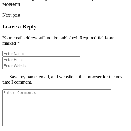
монети
Next post
Leave a Reply
Your email address will not be published.
Required fields are
marked
*
Save my name, email, and website in this browser for the next
time I comment.