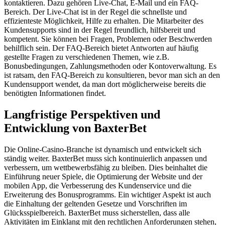
kontaktieren. Dazu gehören Live-Chat, E-Mail und ein FAQ-
Bereich. Der Live-Chat ist in der Regel die schnellste und
effizienteste Möglichkeit, Hilfe zu erhalten. Die Mitarbeiter des
Kundensupports sind in der Regel freundlich, hilfsbereit und
kompetent. Sie können bei Fragen, Problemen oder Beschwerden
behilflich sein. Der FAQ-Bereich bietet Antworten auf häufig
gestellte Fragen zu verschiedenen Themen, wie z.B.
Bonusbedingungen, Zahlungsmethoden oder Kontoverwaltung. Es
ist ratsam, den FAQ-Bereich zu konsultieren, bevor man sich an den
Kundensupport wendet, da man dort möglicherweise bereits die
benötigten Informationen findet.
Langfristige Perspektiven und
Entwicklung von BaxterBet
Die Online-Casino-Branche ist dynamisch und entwickelt sich
ständig weiter. BaxterBet muss sich kontinuierlich anpassen und
verbessern, um wettbewerbsfähig zu bleiben. Dies beinhaltet die
Einführung neuer Spiele, die Optimierung der Website und der
mobilen App, die Verbesserung des Kundenservice und die
Erweiterung des Bonusprogramms. Ein wichtiger Aspekt ist auch
die Einhaltung der geltenden Gesetze und Vorschriften im
Glücksspielbereich. BaxterBet muss sicherstellen, dass alle
Aktivitäten im Einklang mit den rechtlichen Anforderungen stehen,