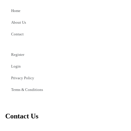
Home
About Us
Contact
Register
Login
Privacy Policy
Terms & Conditions
Contact Us