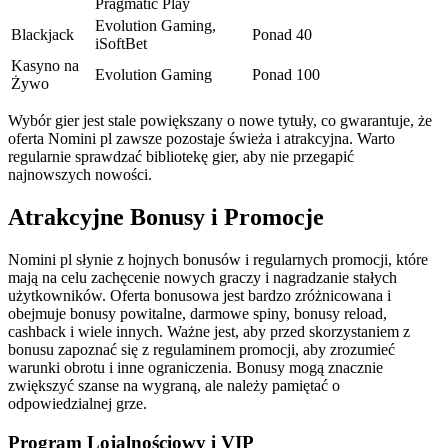
Pragmatic Play
Evolution Gaming,
Blackjack
Ponad 40
iSoftBet
Kasyno na
Evolution Gaming
Ponad 100
Żywo
Wybór gier jest stale powiększany o nowe tytuły, co gwarantuje, że
oferta Nomini pl zawsze pozostaje świeża i atrakcyjna. Warto
regularnie sprawdzać bibliotekę gier, aby nie przegapić
najnowszych nowości.
Atrakcyjne Bonusy i Promocje
Nomini pl słynie z hojnych bonusów i regularnych promocji, które
mają na celu zachęcenie nowych graczy i nagradzanie stałych
użytkowników. Oferta bonusowa jest bardzo zróżnicowana i
obejmuje bonusy powitalne, darmowe spiny, bonusy reload,
cashback i wiele innych. Ważne jest, aby przed skorzystaniem z
bonusu zapoznać się z regulaminem promocji, aby zrozumieć
warunki obrotu i inne ograniczenia. Bonusy mogą znacznie
zwiększyć szanse na wygraną, ale należy pamiętać o
odpowiedzialnej grze.
Program Lojalnościowy i VIP