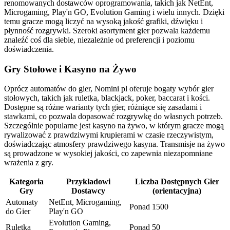
renomowanych dostawców oprogramowania, takich jak NetEnt,
Microgaming, Play'n GO, Evolution Gaming i wielu innych. Dzięki
temu gracze mogą liczyć na wysoką jakość grafiki, dźwięku i
płynność rozgrywki. Szeroki asortyment gier pozwala każdemu
znaleźć coś dla siebie, niezależnie od preferencji i poziomu
doświadczenia.
Gry Stołowe i Kasyno na Żywo
Oprócz automatów do gier, Nomini pl oferuje bogaty wybór gier
stołowych, takich jak ruletka, blackjack, poker, baccarat i kości.
Dostępne są różne warianty tych gier, różniące się zasadami i
stawkami, co pozwala dopasować rozgrywkę do własnych potrzeb.
Szczególnie popularne jest kasyno na żywo, w którym gracze mogą
rywalizować z prawdziwymi krupierami w czasie rzeczywistym,
doświadczając atmosfery prawdziwego kasyna. Transmisje na żywo
są prowadzone w wysokiej jakości, co zapewnia niezapomniane
wrażenia z gry.
Kategoria
Przykładowi
Liczba Dostępnych Gier
Gry
Dostawcy
(orientacyjna)
Automaty
NetEnt, Microgaming,
Ponad 1500
do Gier
Play'n GO
Evolution Gaming,
Ruletka
Ponad 50