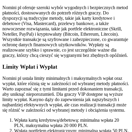
Nomini pl oferuje szeroki wybór wygodnych i bezpiecznych metod
płatności, dostosowanych do potrzeb różnych graczy. Do
dyspozycji są tradycyjne metody, takie jak karty kredytowe i
debetowe (Visa, Mastercard), przelewy bankowe, a także
nowoczesne rozwiązania, takie jak portfele elektroniczne (Skrill,
Neteller, PayPal) i kryptowaluty (Bitcoin, Ethereum, Litecoin).
Wszystkie transakcje są szyfrowane i zabezpieczone, co gwarantuje
ochronę danych finansowych użytkowników. Wypłaty są
realizowane szybko i sprawnie, co jest szczególnie ważne dla
graczy, którzy chcą cieszyć się wygranymi bez zbędnych opóźnień.
Limity Wpłat i Wypłat
Nomini pl ustala limity minimalnych i maksymalnych wpłat oraz
wypłat, które różnią się w zależności od wybranej metody płatności.
Warto zapoznać się z tymi limitami przed dokonaniem transakcji,
aby uniknąć nieporozumień. Dla graczy VIP dostępne są wyższe
limity wypłat. Kasyno dąży do zapewnienia jak najszybszych i
najbardziej efektywnych wypłat, ale czas realizacji transakcji może
się różnić w zależności od wybranej metody i obciążenia systemu.
Wpłata kartą kredytową/debetową: minimalna wpłata 20
PLN, maksymalna wpłata 20 000 PLN.
Wpłata portfelem elektronicznym: minimalna wpłata 50 PLN,