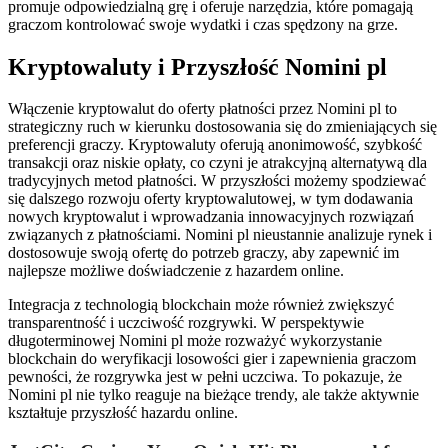
promuje odpowiedzialną grę i oferuje narzędzia, które pomagają
graczom kontrolować swoje wydatki i czas spędzony na grze.
Kryptowaluty i Przyszłość Nomini pl
Włączenie kryptowalut do oferty płatności przez Nomini pl to
strategiczny ruch w kierunku dostosowania się do zmieniających się
preferencji graczy. Kryptowaluty oferują anonimowość, szybkość
transakcji oraz niskie opłaty, co czyni je atrakcyjną alternatywą dla
tradycyjnych metod płatności. W przyszłości możemy spodziewać
się dalszego rozwoju oferty kryptowalutowej, w tym dodawania
nowych kryptowalut i wprowadzania innowacyjnych rozwiązań
związanych z płatnościami. Nomini pl nieustannie analizuje rynek i
dostosowuje swoją ofertę do potrzeb graczy, aby zapewnić im
najlepsze możliwe doświadczenie z hazardem online.
Integracja z technologią blockchain może również zwiększyć
transparentność i uczciwość rozgrywki. W perspektywie
długoterminowej Nomini pl może rozważyć wykorzystanie
blockchain do weryfikacji losowości gier i zapewnienia graczom
pewności, że rozgrywka jest w pełni uczciwa. To pokazuje, że
Nomini pl nie tylko reaguje na bieżące trendy, ale także aktywnie
kształtuje przyszłość hazardu online.