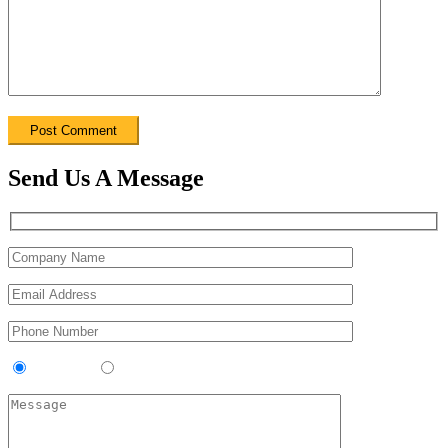
Send Us A Message
Contractor
Sub-Contractor