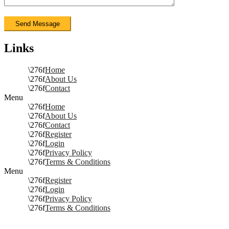
Links
Home
About Us
Contact
Menu
Home
About Us
Contact
Register
Login
Privacy Policy
Terms & Conditions
Menu
Register
Login
Privacy Policy
Terms & Conditions