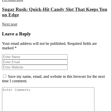
Sugar Rush: Quick‑Hit Candy Slot That Keeps You
on Edge
Next post
Leave a Reply
Your email address will not be published.
Required fields are
marked
*
Save my name, email, and website in this browser for the next
time I comment.