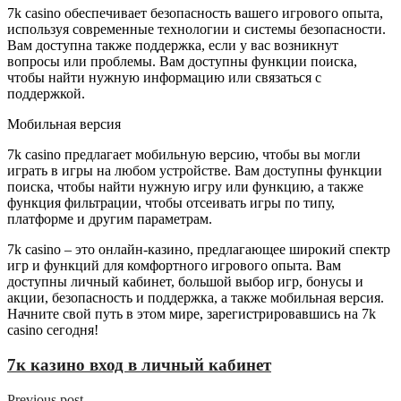
7k casino обеспечивает безопасность вашего игрового опыта,
используя современные технологии и системы безопасности.
Вам доступна также поддержка, если у вас возникнут
вопросы или проблемы. Вам доступны функции поиска,
чтобы найти нужную информацию или связаться с
поддержкой.
Мобильная версия
7k casino предлагает мобильную версию, чтобы вы могли
играть в игры на любом устройстве. Вам доступны функции
поиска, чтобы найти нужную игру или функцию, а также
функция фильтрации, чтобы отсеивать игры по типу,
платформе и другим параметрам.
7k casino – это онлайн-казино, предлагающее широкий спектр
игр и функций для комфортного игрового опыта. Вам
доступны личный кабинет, большой выбор игр, бонусы и
акции, безопасность и поддержка, а также мобильная версия.
Начните свой путь в этом мире, зарегистрировавшись на 7k
casino сегодня!
7к казино вход в личный кабинет
Previous post