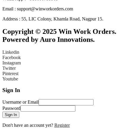
Email : support@winworkorders.com
Address : 55, LIC Colony, Khamla Road, Nagpur 15.
Copyright © 2025 Win Work Orders.
Powered by Auro Innovations.
Linkedin
Facebook
Instagram
Twitter
Pinterest
Youtube
Sign In
Username or Email
Password
Sign In
Don't have an account yet?
Register