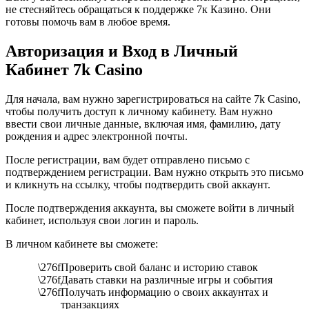
не стесняйтесь обращаться к поддержке 7к Казино. Они
готовы помочь вам в любое время.
Авторизация и Вход в Личный
Кабинет 7k Casino
Для начала, вам нужно зарегистрироваться на сайте 7k Casino,
чтобы получить доступ к личному кабинету. Вам нужно
ввести свои личные данные, включая имя, фамилию, дату
рождения и адрес электронной почты.
После регистрации, вам будет отправлено письмо с
подтверждением регистрации. Вам нужно открыть это письмо
и кликнуть на ссылку, чтобы подтвердить свой аккаунт.
После подтверждения аккаунта, вы сможете войти в личный
кабинет, используя свои логин и пароль.
В личном кабинете вы сможете:
Проверить свой баланс и историю ставок
Давать ставки на различные игры и события
Получать информацию о своих аккаунтах и
транзакциях