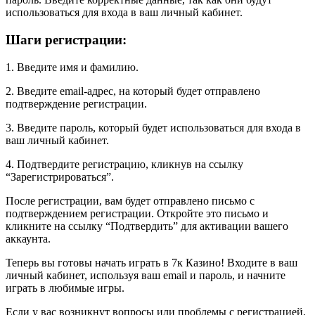
использоваться для входа в ваш личный кабинет.
Шаги регистрации:
1. Введите имя и фамилию.
2. Введите email-адрес, на который будет отправлено
подтверждение регистрации.
3. Введите пароль, который будет использоваться для входа в
ваш личный кабинет.
4. Подтвердите регистрацию, кликнув на ссылку
“Зарегистрироваться”.
После регистрации, вам будет отправлено письмо с
подтверждением регистрации. Откройте это письмо и
кликните на ссылку “Подтвердить” для активации вашего
аккаунта.
Теперь вы готовы начать играть в 7к Казино! Входите в ваш
личный кабинет, используя ваш email и пароль, и начните
играть в любимые игры.
Если у вас возникнут вопросы или проблемы с регистрацией,