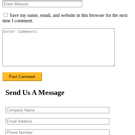
Save my name, email, and website in this browser for the next
time I comment.
Send Us A Message