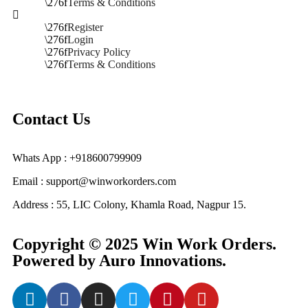
Terms & Conditions
Register
Login
Privacy Policy
Terms & Conditions
Contact Us
Whats App : +918600799909
Email : support@winworkorders.com
Address : 55, LIC Colony, Khamla Road, Nagpur 15.
Copyright © 2025 Win Work Orders.
Powered by Auro Innovations.