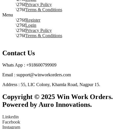
Privacy Policy
Terms & Conditions
Menu
Register
Login
Privacy Policy
Terms & Conditions
Contact Us
Whats App : +918600799909
Email : support@winworkorders.com
Address : 55, LIC Colony, Khamla Road, Nagpur 15.
Copyright © 2025 Win Work Orders.
Powered by Auro Innovations.
Linkedin
Facebook
Instagram