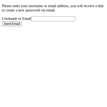
Please enter your username or email address, you will receive a link
to create a new password via email.
Username or Email
Send Email