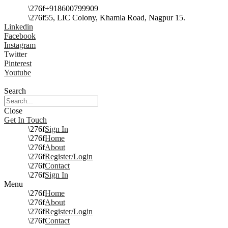
+918600799909
55, LIC Colony, Khamla Road, Nagpur 15.
Linkedin
Facebook
Instagram
Twitter
Pinterest
Youtube
Search
Close
Get In Touch
Sign In
Home
About
Register/Login
Contact
Sign In
Menu
Home
About
Register/Login
Contact