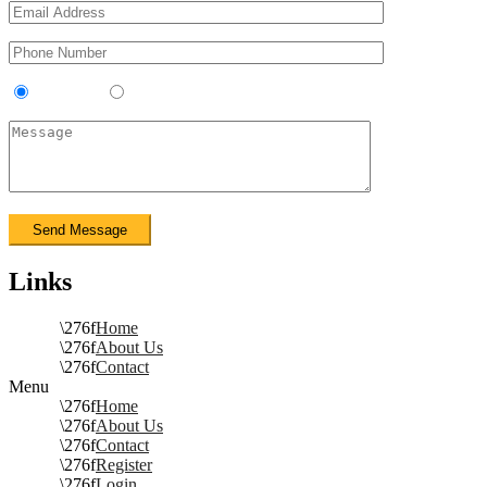
Contractor
Sub-Contractor
Links
Home
About Us
Contact
Menu
Home
About Us
Contact
Register
Login