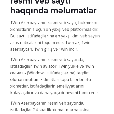
rəsmi veb saytı
haqqında məlumatlar
1Win Azerbaycanın rəsmi veb saytı, bukmekor
xidmətləriniz üçün ən yaxşı veb platformasıdır.
Bu sayt, istifadəçilərinə ən yaxşı kimi veb saytın
əsas nəticələrini təqdim edir: 1win az, 1win
azerbaycan, 1win giriş və 1win indir.
1Win Azerbaycanın rəsmi veb saytında,
istifadəçilər 1win aviator, 1win yukle və 1win
скачать (Windows istifadəçilərinə) təqdim
olunan mühüm xidmətləri tapa bilərlər. Bu
xidmətlər, istifadəçilərin əməliyyatlarını
kolaylaşdırır və daha yaxşı deneyimi təmin edir.
1Win Azerbaycanın rəsmi veb saytında,
istifadəçilər 24 saatlik xidmət mərhələsinə,