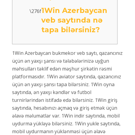
1Win Azerbaycan
veb saytında nə
tapa bilərsiniz?
1Win Azerbaycan bukmekor veb saytı, qazancınız
üçün ən yaxşı şansı və tələbələrinizə uyğun
məhsulları təklif edən məşhur şirkətin rəsmi
platformasıdır. 1Win aviator saytında, qazancınız
üçün ən yaxşı şansı tapa bilərsiniz. 1Win oyna
saytında, ən yaxşı kəndlər və futbol
turnirlərindən istifadə edə bilərsiniz. 1Win giriş
saytında, hesabınızı açmaq və giriş etmək üçün
əlavə məlumatlar var. 1Win indir saytında, mobil
uydurma yükləyə bilərsiniz. 1Win yukle saytında,
mobil uydurmanın yüklənməsi üçün əlavə