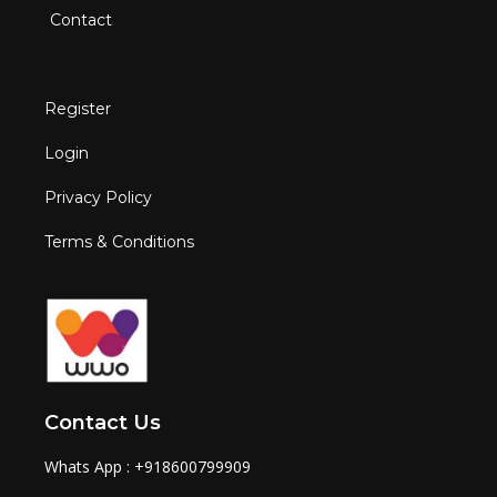
Contact
Register
Login
Privacy Policy
Terms & Conditions
Contact Us
Whats App : +918600799909