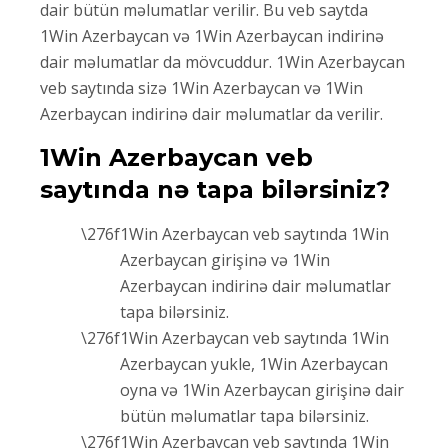
dair bütün məlumatlar verilir. Bu veb saytda
1Win Azerbaycan və 1Win Azerbaycan indirinə
dair məlumatlar da mövcuddur. 1Win Azerbaycan
veb saytında sizə 1Win Azerbaycan və 1Win
Azerbaycan indirinə dair məlumatlar da verilir.
1Win Azerbaycan veb
saytında nə tapa bilərsiniz?
1Win Azerbaycan veb saytında 1Win
Azerbaycan girişinə və 1Win
Azerbaycan indirinə dair məlumatlar
tapa bilərsiniz.
1Win Azerbaycan veb saytında 1Win
Azerbaycan yukle, 1Win Azerbaycan
oyna və 1Win Azerbaycan girişinə dair
bütün məlumatlar tapa bilərsiniz.
1Win Azerbaycan veb saytında 1Win